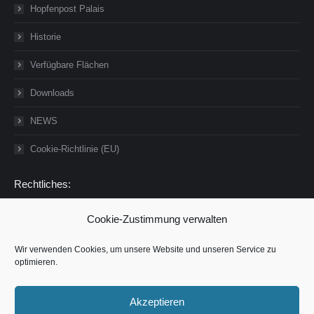
Hopfenpost Palais
Historie
Verfügbare Flächen
Downloads
NEWS
Cookie-Richtlinie (EU)
Rechtliches:
Impressum
Cookie-Zustimmung verwalten
Datenschutzerklärung
Wir verwenden Cookies, um unsere Website und unseren Service zu
optimieren.
Verlinkungen
Aktuelles:
Akzeptieren