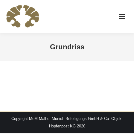
Grundriss
Copyright MoM Mall of Munich Beteiligungs GmbH & Co. Objekt
Hopfenpost KG 2026