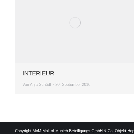
INTERIEUR
Von
Anja Schödl
20. September 2016
Copyright MoM Mall of Munich Beteiligungs GmbH & Co. Objekt Ho