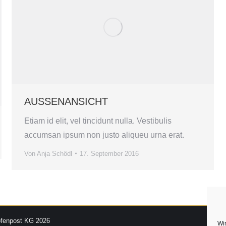
AUSSENANSICHT
Etiam id elit, vel tincidunt nulla. Vestibulis
accumsan ipsum non justo aliqueu urna erat.
Von
Anja Schödl
17. September 2016
pfenpost KG 2026
Wi